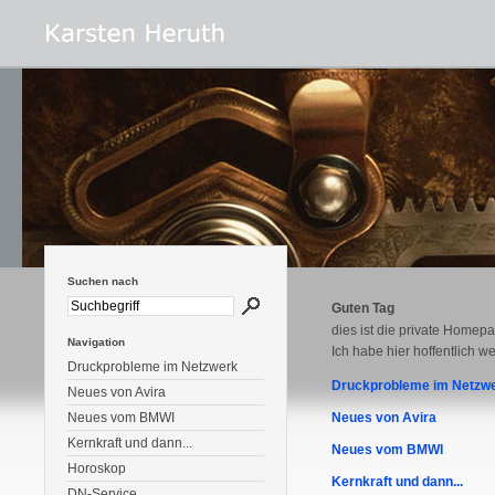
Suchen nach
Guten Tag
dies ist die private Homep
Navigation
Ich habe hier hoffentlich we
Druckprobleme im Netzwerk
Druckprobleme im Netzw
Neues von Avira
Neues vom BMWI
Neues von Avira
Kernkraft und dann...
Neues vom BMWI
Horoskop
Kernkraft und dann...
DN-Service